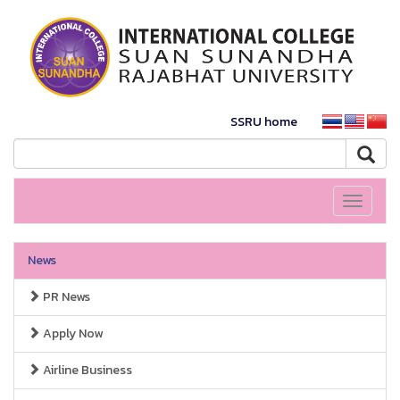
SSRU home
Toggle
navigati
News
PR News
Apply Now
Airline Business