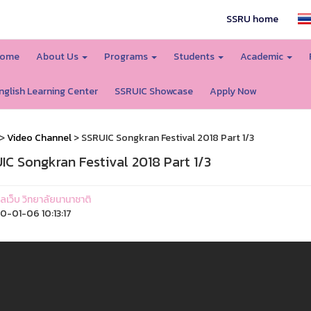
SSRU home
ome
About Us
Programs
Students
Academic
nglish Learning Center
SSRUIC Showcase
Apply Now
>
Video Channel
> SSRUIC Songkran Festival 2018 Part 1/3
IC Songkran Festival 2018 Part 1/3
แลเว็บ วิทยาลัยนานาชาติ
-01-06 10:13:17