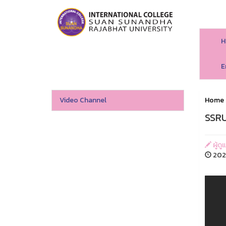
H
E
Video Channel
Home
SSRU
ผู้ดู
2020