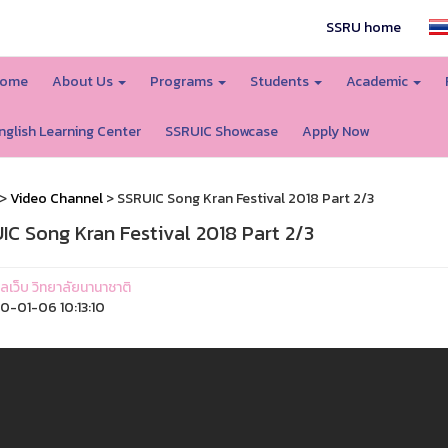
SSRU home
ome
About Us
Programs
Students
Academic
nglish Learning Center
SSRUIC Showcase
Apply Now
>
Video Channel
> SSRUIC Song Kran Festival 2018 Part 2/3
IC Song Kran Festival 2018 Part 2/3
แลเว็บ วิทยาลัยนานาชาติ
-01-06 10:13:10