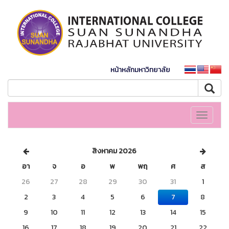
หน้าหลักมหาวิทยาลัย
Toggle
navigati
สิงหาคม 2026
อา
จ
อ
พ
พฤ
ศ
ส
26
27
28
29
30
31
1
2
3
4
5
6
7
8
9
10
11
12
13
14
15
16
17
18
19
20
21
22